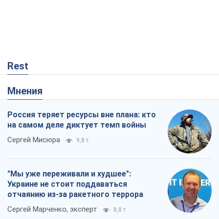
Россия теряет ресурсы вне плана: кто
на самом деле диктует темп войны
Сергей Мисюра
9,8 т.
"Мы уже переживали и худшее":
Украине не стоит поддаваться
отчаянию из-за ракетного террора
Сергей Марченко, эксперт
8,8 т.
Запад проспал угрозу: Россия может
проверить НАТО войной
Леонид Невзлин
3,8 т.