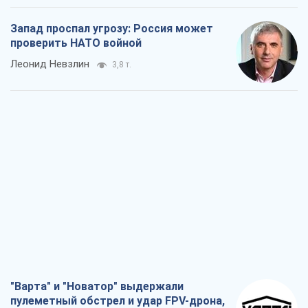
"Варта" и "Новатор" выдержали
пулеметный обстрел и удар FPV-дрона,
сохранив жизнь офицеру ВСУ
Украинская Бронетехника
3,5 т.
КНДР как катализатор войны, или О
новом этапе российско-
северокорейского союза
Алексей Кущ
3,6 т.