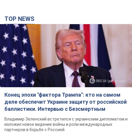
Конец эпохи "фактора Трампа": кто на самом
деле обеспечит Украине защиту от российской
баллистики. Интервью с Безсмертным
Владимир Зеленский встретился с украинским дипломатом и
изложил новое видение войны и роли международных
партнеров в борьбе с Россией
6 минут назад
105
В Киеве в результате российской атаки
пострадали четыре человека. Фото
Враг продолжает регулярный ракетный террор столицы
4 минуты назад
2,9 т.