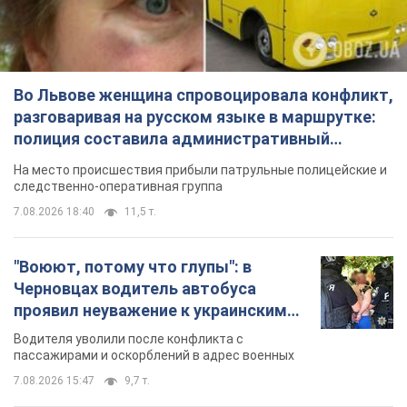
следственно-оперативная группа
7.08.2026 18:40
11,5 т.
"Воюют, потому что глупы": в
Черновцах водитель автобуса
проявил неуважение к украинским
военным и поплатился за это.
Водителя уволили после конфликта с
Видео
пассажирами и оскорблений в адрес военных
7.08.2026 15:47
9,7 т.
"Не следит за сексуальностью": в
Киеве консультант салона красоты
оскорбил женщину после
химиотерапии, разгорелся скандал.
Сотрудник салона оценил внешность
Фото
женщины, заявив, что у нее "мужская стрижка"
9 часов назад
17,9 т.