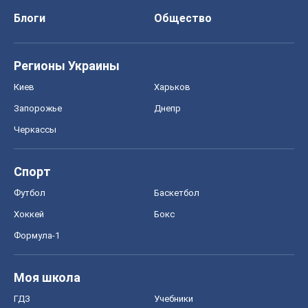
Спорт
Футбол
Баскетбол
Хоккей
Бокс
Формула-1
Моя школа
ГДЗ
Учебники
Онлайн уроки
ДПА
ЗНО
НМТ
СНГ решебники
Авто
Тест Драйв
Электромобили