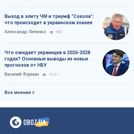
прогнозов от НБУ
Василий Фурман
13,2 т.
Все мнения
О компании
Команда
Правовая информация
Политика
конфиденциальности
Реклама на сайте
Документы
Редакционная политика
Журналисты OBOZ.UA на месте
событий