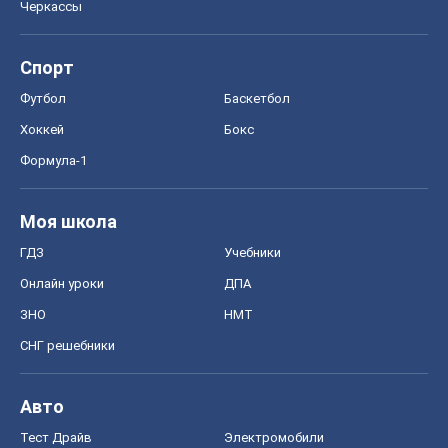
Моя школа
ГДЗ
Учебники
Онлайн уроки
ДПА
ЗНО
НМТ
СНГ решебники
Авто
Тест Драйв
Электромобили
Акции
Сервис
Food Oboz
Рецепты
Напитки
Диеты