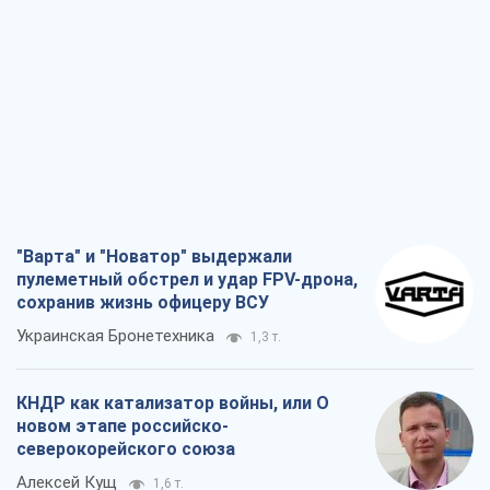
"Варта" и "Новатор" выдержали
пулеметный обстрел и удар FPV-дрона,
сохранив жизнь офицеру ВСУ
Украинская Бронетехника
1,3 т.
КНДР как катализатор войны, или О
новом этапе российско-
северокорейского союза
Алексей Кущ
1,6 т.
Выход в элиту ЧМ и триумф "Сокола":
что происходит в украинском хоккее
Александр Липенко
582
Что ожидает украинцев в 2026-2028
годах? Основные выводы из новых