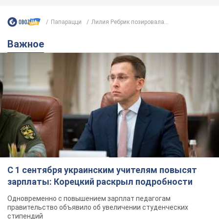
С 1 сентября украинским учителям повысят
зарплаты: Корецкий раскрыл подробности
Одновременно с повышением зарплат педагогам
правительство объявило об увеличении студенческих
стипендий
7.08.2026 00:29
12,3 т.
Сколько баллистических ракет
перехватила украинская ПВО в
июле: в Минобороны назвали цифру
Украинская ПВО работала в условиях
дефицита ракет-перехватчиков