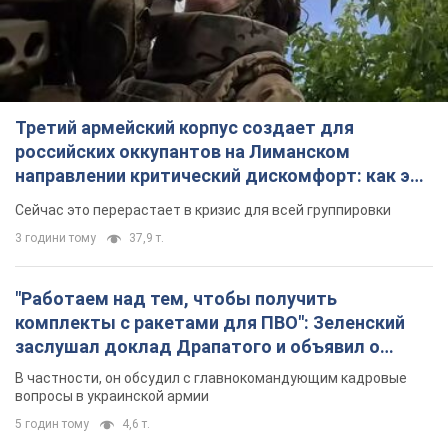
удалось
Сейчас это перерастает в кризис для всей группировки
3 години тому
37,9 т.
"Работаем над тем, чтобы получить
комплекты с ракетами для ПВО": Зеленский
заслушал доклад Драпатого и объявил о
новых мерах
В частности, он обсудил с главнокомандующим кадровые
вопросы в украинской армии
5 годин тому
4,6 т.
В оккупированной Ялте прогремели мощные
взрывы: поднимается черный дым. Фото и
видео
Город, вероятно, подвергся атаке дронов
6 годин тому
7,4 т.