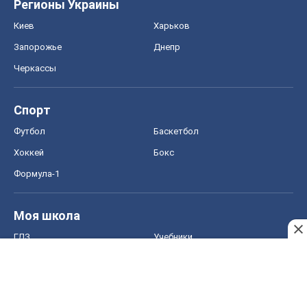
Регионы Украины
Киев
Харьков
Запорожье
Днепр
Черкассы
Спорт
Футбол
Баскетбол
Хоккей
Бокс
Формула-1
Моя школа
ГДЗ
Учебники
Онлайн уроки
ДПА
ЗНО
НМТ
СНГ решебники