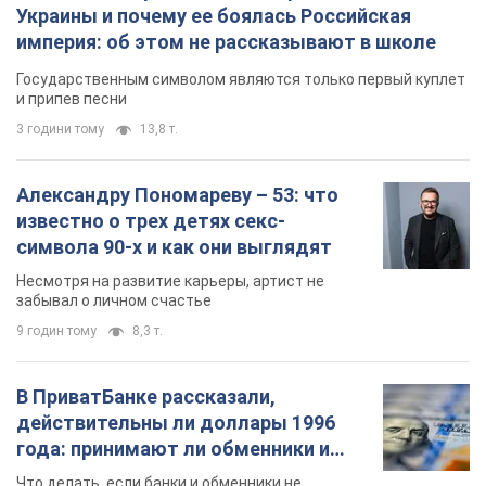
Украины и почему ее боялась Российская
империя: об этом не рассказывают в школе
Государственным символом являются только первый куплет
и припев песни
3 години тому
13,8 т.
Александру Пономареву – 53: что
известно о трех детях секс-
символа 90-х и как они выглядят
Несмотря на развитие карьеры, артист не
забывал о личном счастье
9 годин тому
8,3 т.
В ПриватБанке рассказали,
действительны ли доллары 1996
года: принимают ли обменники и
банки такие купюры
Что делать, если банки и обменники не