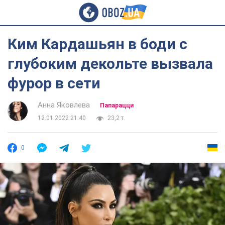
Ким Кардашьян в боди с
глубоким декольте вызвала
фурор в сети
Анна Яковлева
Папарацци
12.01.2022 21:40
23,2 т.
0