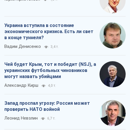
могут назвать убийцами
Александр Кирш
4,0 т.
Запад проспал угрозу: Россия может
проверить НАТО войной
Леонид Невзлин
6,7 т.
Все мнения
О компании
Команда
Правовая информация
Политика
конфиденциальности
Реклама на сайте
Документы