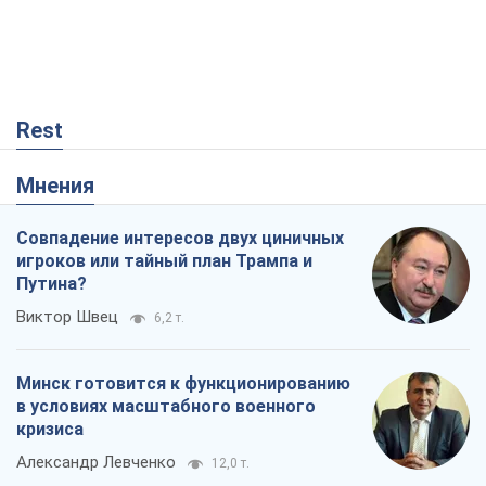
Путина?
Виктор Швец
6,2 т.
Минск готовится к функционированию
в условиях масштабного военного
кризиса
Александр Левченко
12,0 т.
Ни оружия, ни людей: как Лукашенко
создает новую армию
Игар Тышкевич
8,2 т.