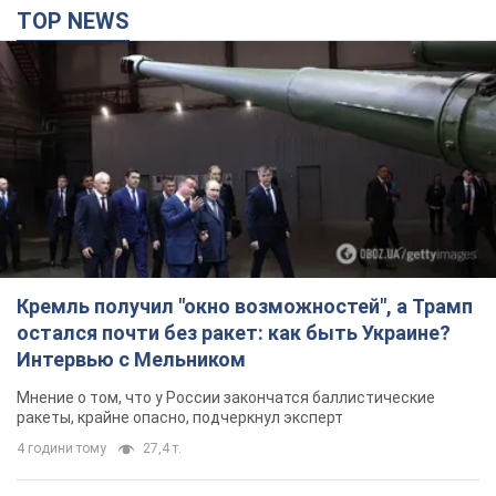
Кремль получил "окно возможностей", а Трамп
остался почти без ракет: как быть Украине?
Интервью с Мельником
Мнение о том, что у России закончатся баллистические
ракеты, крайне опасно, подчеркнул эксперт
4 години тому
27,4 т.
Украина заключила соглашения о ежемесячной
поставке ракет для системы Patriot из США:
Зеленский раскрыл подробности
Киев также ведет активные переговоры с европейскими
партнерами
2 години тому
2,2 т.
Заботилась об учениках и поддерживала
учителей: в результате удара РФ по Киевской
области погибли директор киевского лицея, её