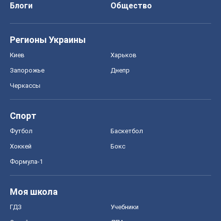
Футбол
Баскетбол
Хоккей
Бокс
Формула-1
Моя школа
ГДЗ
Учебники
Онлайн уроки
ДПА
ЗНО
НМТ
СНГ решебники
Авто
Тест Драйв
Электромобили
Акции
Сервис
Food Oboz