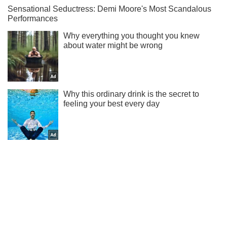
Жми! Подписывайся! Читай только лучшее!
Подписаться
Подписаться
Папарацци
Каменских позировала в...