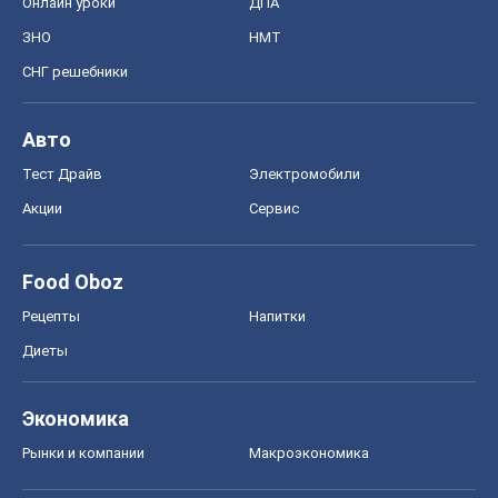
Рецепты
Напитки
Диеты
Экономика
Рынки и компании
Mакроэкономика
MedOboz
Новости медицины
MAMACLUB
Шоу
Афиша
Сплетни
Красота
Мода
Женский Журнал