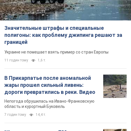
В Прикарпатье после аномальной
жары прошел сильный ливень:
дороги превратились в реки. Видео
Непогода обрушилась на Ивано-Франковскую
область и курортный Буковель
7 годин тому
14,4 т.
Женщине начислили 729 тыс. грн
долга за газ из-за показаний
неисправного счетчика: судья
вынес неожиданное решение
Нужно ли платить долг из-за доначисления
2 години тому
29,9 т.