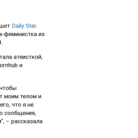
ишет
Daily Star
.
а-феминистка из
)
.
тала атеисткой,
ornhub и
 чтобы
т моим телом и
го, что я не
аю сообщения,
", – рассказала