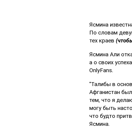
Ясмина известн
По словам деву
тех краев
(чтобы
Ясмина Али отка
а о своих успех
OnlyFans.
"Талибы в основ
Афганистан был
тем, что я дела
могу быть насто
что будто притв
Ясмина.