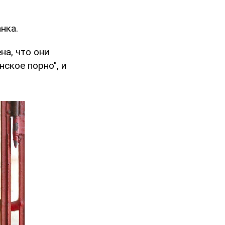
нка.
на, что они
нское порно", и