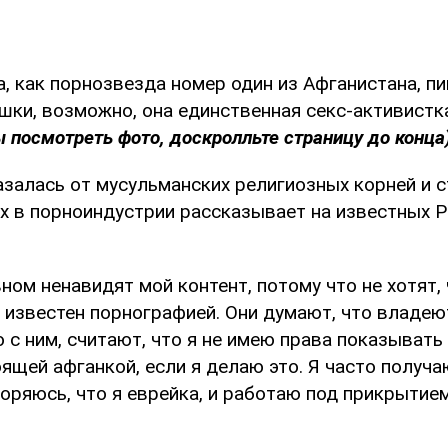
а, как порнозвезда номер один из Афганистана, п
шки, возможно, она единственная секс-активистк
 посмотреть фото, доскролльте страницу до конца
залась от мусульманских религиозных корней и с
ах в порноиндустрии рассказывает на известных P
ном ненавидят мой контент, потому что не хотят,
 известен порнографией. Они думают, что владею
ю с ним, считают, что я не имею права показывать е
ящей афганкой, если я делаю это. Я часто получ
оряюсь, что я еврейка, и работаю под прикрытием