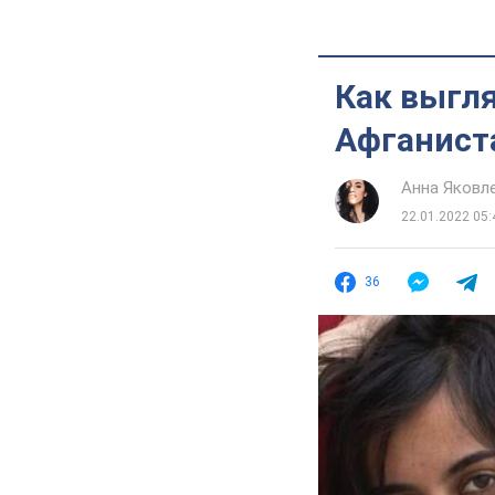
Как выгл
Афганиста
Анна Яковл
22.01.2022 05:
36