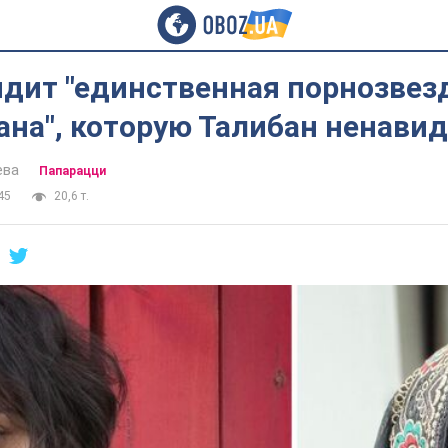
ядит "единственная порнозвез
на", которую Талибан ненавид
ева
Папарацци
45
20,6 т.