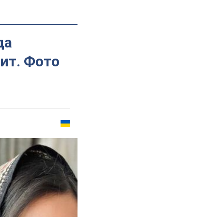
да
ит. Фото