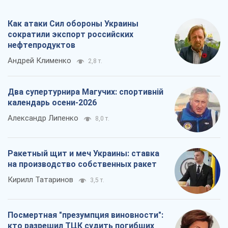
Как атаки Сил обороны Украины
сократили экспорт российских
нефтепродуктов
Андрей Клименко
2,8 т.
Два супертурнира Магучих: спортивній
календарь осени-2026
Александр Липенко
8,0 т.
Ракетный щит и меч Украины: ставка
на производство собственных ракет
Кирилл Татаринов
3,5 т.
Посмертная "презумпция виновности":
кто разрешил ТЦК судить погибших