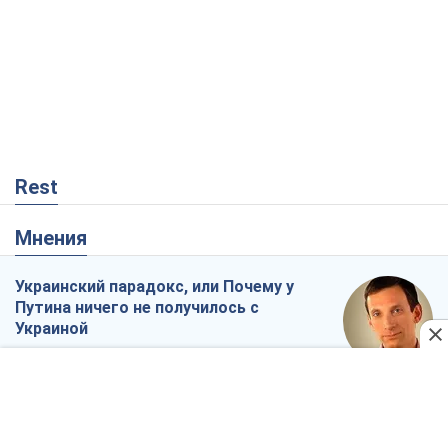
Rest
Мнения
Украинский парадокс, или Почему у
Путина ничего не получилось с
Украиной
Виталий Портников
11,5 т.
Москва выдвигает претензии Пекину:
дружба превращается в зависимость