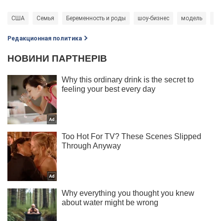
США
Семья
Беременность и роды
шоу-бизнес
модель
зв
Редакционная политика