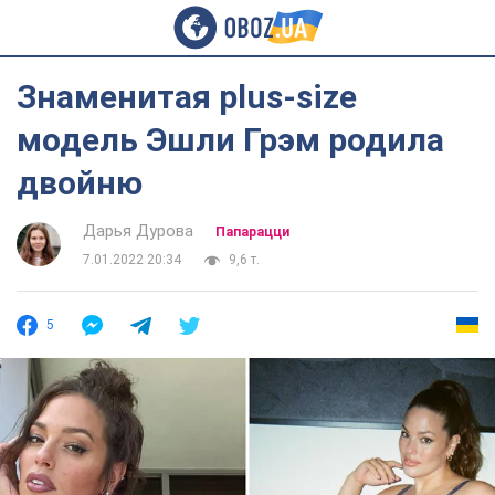
Знаменитая plus-size
модель Эшли Грэм родила
двойню
Дарья Дурова
Папарацци
7.01.2022 20:34
9,6 т.
5