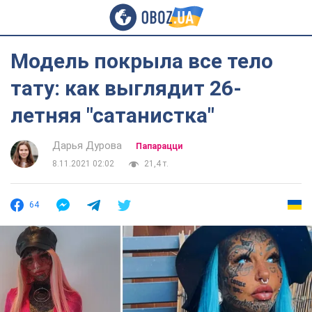
Модель покрыла все тело
тату: как выглядит 26-
летняя "сатанистка"
Дарья Дурова
Папарацци
8.11.2021 02:02
21,4 т.
64