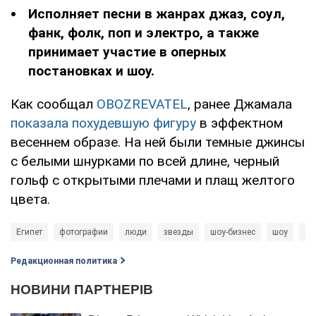
Исполняет песни в жанрах джаз, соул,
фанк, фолк, поп и электро, а также
принимает участие в оперных
постановках и шоу.
Как сообщал
OBOZREVATEL
, ранее Джамала
показала похудевшую фигуру
в эффектном
весеннем образе. На ней были темные джинсы
с белыми шнурками по всей длине, черный
гольф с открытыми плечами и плащ желтого
цвета.
Египет
фотографии
люди
звезды
шоу-бизнес
шоу
Дж
Редакционная политика