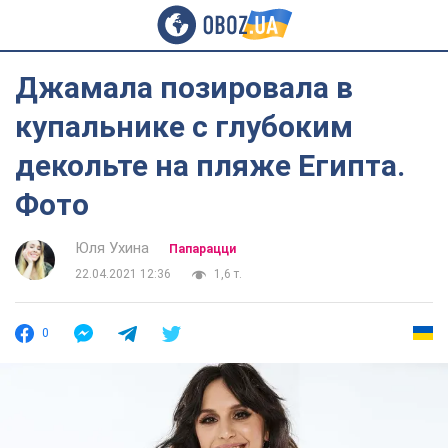
Джамала позировала в
купальнике с глубоким
декольте на пляже Египта.
Фото
Юля Ухина
Папарацци
22.04.2021 12:36
1,6 т.
0