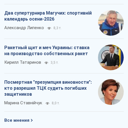
Два супертурнира Магучих: спортивній
календарь осени-2026
Александр Липенко
8,3 т.
Ракетный щит и меч Украины: ставка
на производство собственных ракет
Кирилл Татаринов
3,5 т.
Посмертная "презумпция виновности":
кто разрешил ТЦК судить погибших
защитников
Марина Ставнійчук
8,0 т.
Все мнения