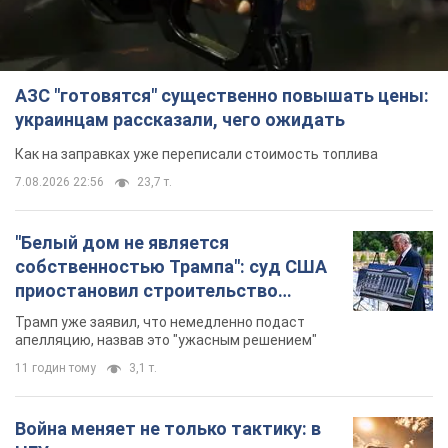
АЗС "готовятся" существенно повышать цены:
украинцам рассказали, чего ожидать
Как на заправках уже переписали стоимость топлива
7.08.2026 22:56
23,7 т.
"Белый дом не является
собственностью Трампа": суд США
приостановил строительство
бального зала стоимостью 400 млн
Трамп уже заявил, что немедленно подаст
долларов
апелляцию, назвав это "ужасным решением"
11 годин тому
3,1 т.
Война меняет не только тактику: в