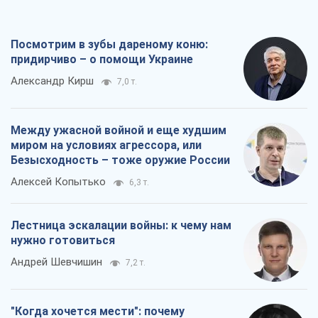
Посмотрим в зубы дареному коню:
придирчиво – о помощи Украине
Александр Кирш
7,0 т.
Между ужасной войной и еще худшим
миром на условиях агрессора, или
Безысходность – тоже оружие России
Алексей Копытько
6,3 т.
Лестница эскалации войны: к чему нам
нужно готовиться
Андрей Шевчишин
7,2 т.
"Когда хочется мести": почему