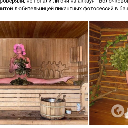
роверяли, не попали ли они на аккаунт Волочково
нитой любительницей пикантных фотосессий в бан