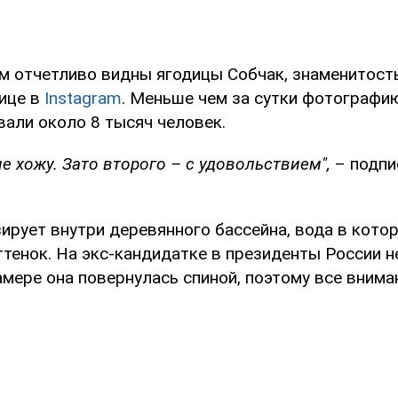
ом отчетливо видны ягодицы Собчак, знаменитост
нице в
Instagram
. Меньше чем за сутки фотографи
али около 8 тысяч человек.
 не хожу. Зато второго – с удовольствием",
– подпи
зирует внутри деревянного бассейна, вода в кот
тенок. На экс-кандидатке в президенты России н
амере она повернулась спиной, поэтому все вним