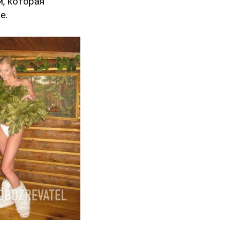
й, которая
е.