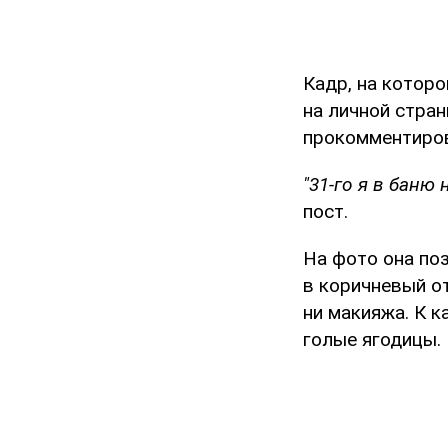
Кадр, на котор
на личной стра
прокомментиров
"31-го я в баню
пост.
На фото она по
в коричневый от
ни макияжа. К к
голые ягодицы.