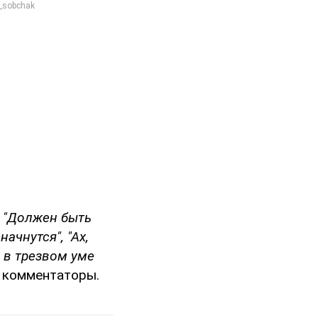
, "Должен быть
ачнутся", "Ах,
о в трезвом уме
 комментаторы.