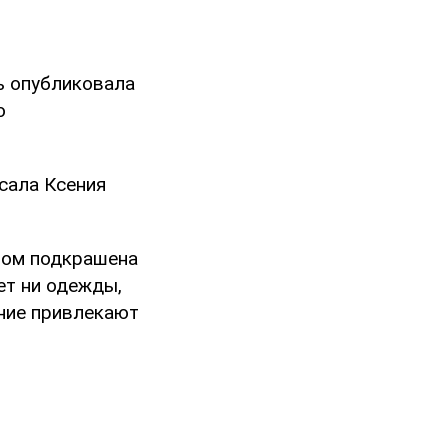
ь опубликовала
ю
сала Ксения
ором подкрашена
ет ни одежды,
ание привлекают