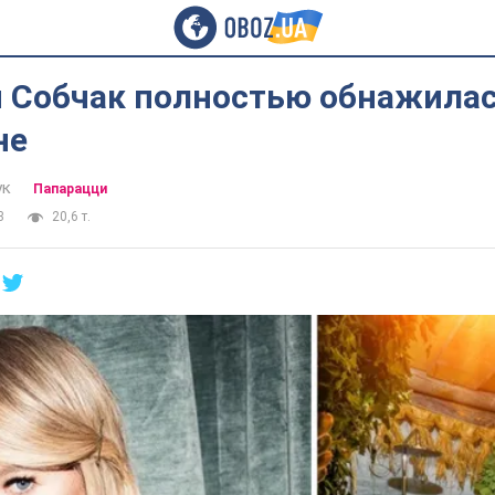
я Собчак полностью обнажилас
не
ук
Папарацци
3
20,6 т.