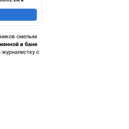
нников смелым
женной в бане
.
 журналистку с