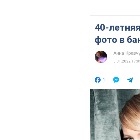
40-летня
фото в ба
Анна Кравч
3.01.2022 17:0
1