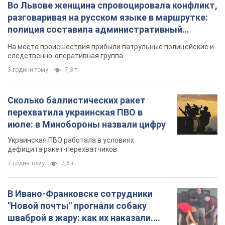
Во Львове женщина спровоцировала конфликт,
разговаривая на русском языке в маршрутке:
полиция составила административный
протокол. Видео
На место происшествия прибыли патрульные полицейские и
следственно-оперативная группа
3 години тому
7,3 т.
Сколько баллистических ракет
перехватила украинская ПВО в
июле: в Минобороны назвали цифру
Украинская ПВО работала в условиях
дефицита ракет-перехватчиков
7 годин тому
7,6 т.
В Ивано-Франковске сотрудники
"Новой почты" прогнали собаку
шваброй в жару: как их наказали.