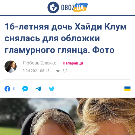
16-летняя дочь Хайди Клум
снялась для обложки
гламурного глянца. Фото
Любовь Блажко
Папарацци
9.04.2021 08:13
8,9 т.
3