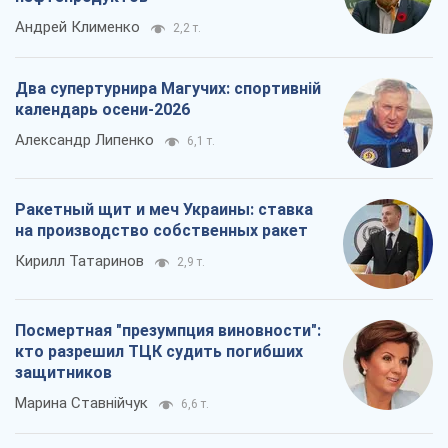
Андрей Клименко
2,2 т.
Два супертурнира Магучих: спортивній
календарь осени-2026
Александр Липенко
6,1 т.
Ракетный щит и меч Украины: ставка
на производство собственных ракет
Кирилл Татаринов
2,9 т.
Посмертная "презумпция виновности":
кто разрешил ТЦК судить погибших
защитников
Марина Ставнійчук
6,6 т.